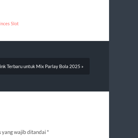
inces Slot
ink Terbaru untuk Mix Parlay Bola 2025 »
 yang wajib ditandai
*