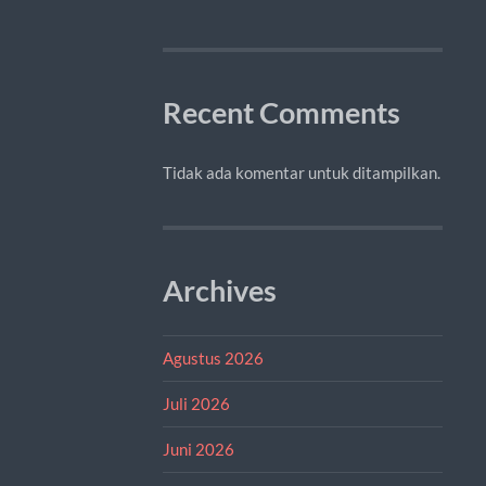
Recent Comments
Tidak ada komentar untuk ditampilkan.
Archives
Agustus 2026
Juli 2026
Juni 2026