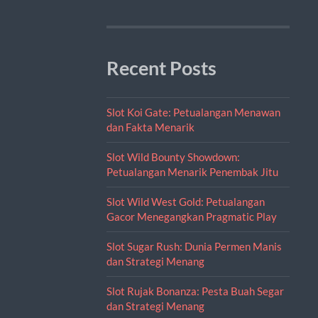
Recent Posts
Slot Koi Gate: Petualangan Menawan
dan Fakta Menarik
Slot Wild Bounty Showdown:
Petualangan Menarik Penembak Jitu
Slot Wild West Gold: Petualangan
Gacor Menegangkan Pragmatic Play
Slot Sugar Rush: Dunia Permen Manis
dan Strategi Menang
Slot Rujak Bonanza: Pesta Buah Segar
dan Strategi Menang