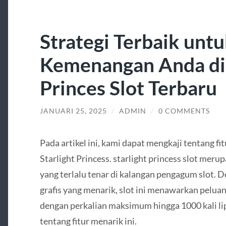
Strategi Terbaik un
Kemenangan Anda di 
Princes Slot Terbaru
JANUARI 25, 2025
/
ADMIN
/
0 COMMENTS
Pada artikel ini, kami dapat mengkaji tentang fi
Starlight Princess. starlight princess slot meru
yang terlalu tenar di kalangan pengagum slot. 
grafis yang menarik, slot ini menawarkan pelu
dengan perkalian maksimum hingga 1000 kali lip
tentang fitur menarik ini.