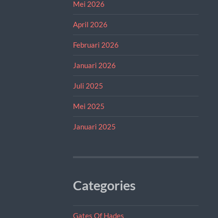
Mei 2026
April 2026
Februari 2026
Januari 2026
Juli 2025
Mei 2025
Januari 2025
Categories
Gates Of Hades