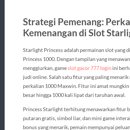
Strategi Pemenang: Perka
Kemenangan di Slot Starli
Starlight Princess adalah permainan slot yang 
Princess 1000. Dengan tampilan yang menawan d
menggiurkan, game
slot gacor 777 login
ini berh
judi online. Salah satu fitur yang paling menarik 
perkalian 1000 Maxwin. Fitur ini amat mungki
besar hingga 1000 kali lipat dari taruhan awal.
Princess Starlight terhitung menawarkan fitur
putaran gratis, simbol liar, dan mini game intera
bonus yang menarik, pemain mempunyai pelua