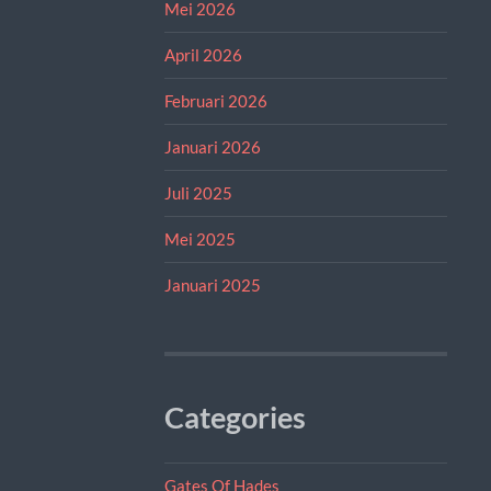
Mei 2026
April 2026
Februari 2026
Januari 2026
Juli 2025
Mei 2025
Januari 2025
Categories
Gates Of Hades