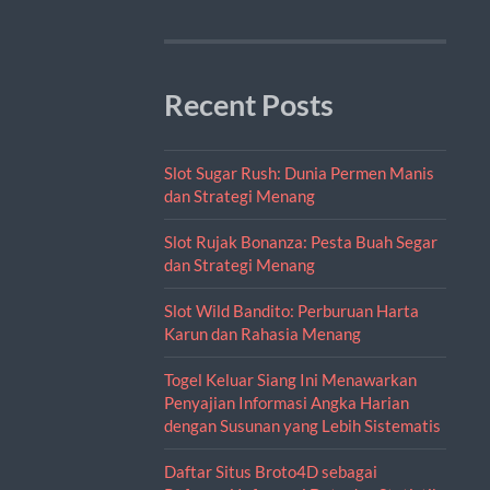
Recent Posts
Slot Sugar Rush: Dunia Permen Manis
dan Strategi Menang
Slot Rujak Bonanza: Pesta Buah Segar
dan Strategi Menang
Slot Wild Bandito: Perburuan Harta
Karun dan Rahasia Menang
Togel Keluar Siang Ini Menawarkan
Penyajian Informasi Angka Harian
dengan Susunan yang Lebih Sistematis
Daftar Situs Broto4D sebagai