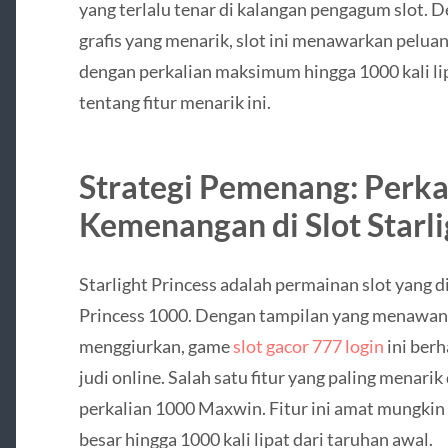
yang terlalu tenar di kalangan pengagum slot. 
grafis yang menarik, slot ini menawarkan pelu
dengan perkalian maksimum hingga 1000 kali lip
tentang fitur menarik ini.
Strategi Pemenang: Perka
Kemenangan di Slot Starli
Starlight Princess adalah permainan slot yang 
Princess 1000. Dengan tampilan yang menawan d
menggiurkan, game
slot gacor 777 login
ini berh
judi online. Salah satu fitur yang paling menarik 
perkalian 1000 Maxwin. Fitur ini amat mungki
besar hingga 1000 kali lipat dari taruhan awal.