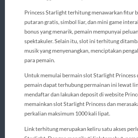
Princess Starlight terhitung menawarkan fitur
putaran gratis, simbol liar, dan mini game intera
bonus yang menarik, pemain mempunyai pelua
spektakuler. Selain itu, slot ini terhitung dita
musik yang menyenangkan, menciptakan penga
para pemain.
Untuk memulai bermain slot Starlight Princess
pemain dapat terhubung permainan ini lewat li
mendaftar dan lakukan deposit di website Prin
memainkan slot Starlight Princess dan merasa
perkalian maksimum 1000 kali lipat.
Link terhitung merupakan keliru satu akses per