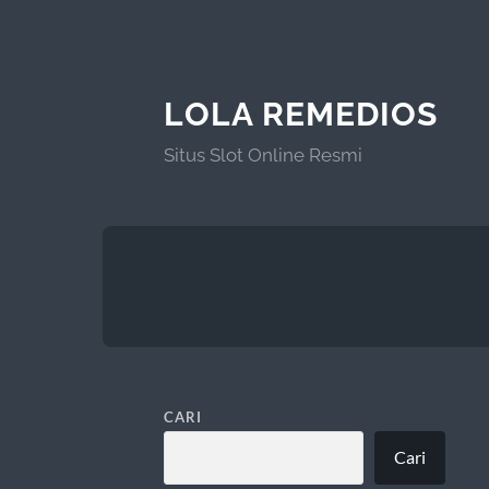
LOLA REMEDIOS
Situs Slot Online Resmi
CARI
Cari