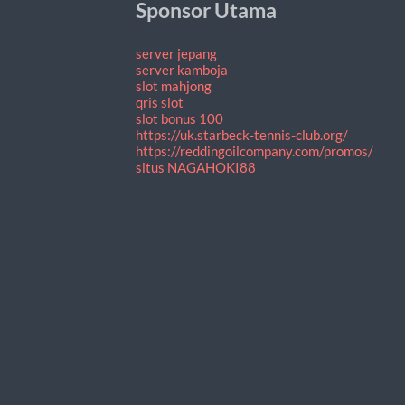
Sponsor Utama
server jepang
server kamboja
slot mahjong
qris slot
slot bonus 100
https://uk.starbeck-tennis-club.org/
https://reddingoilcompany.com/promos/
situs NAGAHOKI88