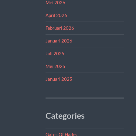
Mei 2026
April 2026
Februari 2026
Januari 2026
Juli 2025
Mei 2025
Januari 2025
Categories
Gates Of Hades