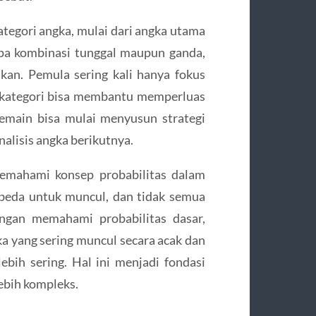
kategori angka, mulai dari angka utama
pa kombinasi tunggal maupun ganda,
kan. Pemula sering kali hanya fokus
kategori bisa membantu memperluas
emain bisa mulai menyusun strategi
lisis angka berikutnya.
emahami konsep probabilitas dalam
rbeda untuk muncul, dan tidak semua
ngan memahami probabilitas dasar,
 yang sering muncul secara acak dan
bih sering. Hal ini menjadi fondasi
ebih kompleks.