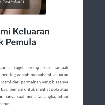
n Togel Malam Ini
mi Keluaran
uk Pemula
nia togel sering kali tampak
g penting adalah memahami keluaran
l resmi dari permainan yang biasanya
 bagi pemain untuk melihat pola atau
n hanya soal mencatat angka, tetapi
sebut.