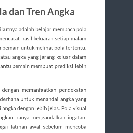
la dan Tren Angka
ikutnya adalah belajar membaca pola
encatat hasil keluaran setiap malam
 pemain untuk melihat pola tertentu,
atau angka yang jarang keluar dalam
bantu pemain membuat prediksi lebih
n dengan memanfaatkan pendekatan
sederhana untuk menandai angka yang
 angka dengan lebih jelas. Pola visual
ingkan hanya mengandalkan ingatan.
gai latihan awal sebelum mencoba