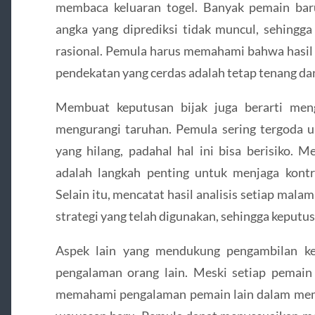
membaca keluaran togel. Banyak pemain bar
angka yang diprediksi tidak muncul, sehingga
rasional. Pemula harus memahami bahwa hasil k
pendekatan yang cerdas adalah tetap tenang dan
Membuat keputusan bijak juga berarti men
mengurangi taruhan. Pemula sering tergoda 
yang hilang, padahal hal ini bisa berisiko.
adalah langkah penting untuk menjaga kontr
Selain itu, mencatat hasil analisis setiap ma
strategi yang telah digunakan, sehingga keputus
Aspek lain yang mendukung pengambilan kep
pengalaman orang lain. Meski setiap pemain
memahami pengalaman pemain lain dalam mem